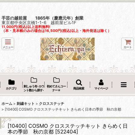
手芸の越前屋 1865年（慶應元年）創業
東京都中央区京橋1-1-6 越前屋ビル1F
11,000円(税込)以上送料無料!
（本・見本帳のみの場合は16,500円(税込)以上・海外発送は除く）
メニュー
カート
刺しゅう布 -カウ
初めてさんコー
カテゴリ
商品検索
マイページ
ント数から探す-
ナー☆
ホーム
>
刺繍キット
>
クロスステッチ
>
[10400] COSMO クロスステッチキット きらめく日本の季節 秋の京都
[10400] COSMO クロスステッチキット きらめく日
本の季節 秋の京都
[
522404
]