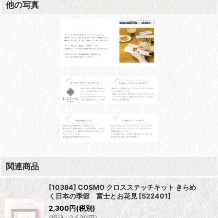
他の写真
関連商品
[10384] COSMO クロスステッチキット きらめ
く日本の季節 富士とお花見
[
522401
]
2,300
円
(税別)
(
税込
:
2,530
円
)