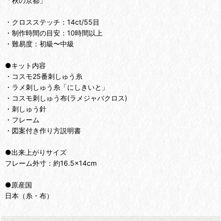
「秋の京都」
・クロスステッチ：14ct/55目
・制作時間の目安：10時間以上
・難易度：初級〜中級
●キット内容
・コスモ25番刺しゅう糸
・ラメ刺しゅう糸「にしきいと」
・コスモ刺しゅう布(ラメジャバクロス)
・刺しゅう針
・フレーム
・図案付き作り方説明書
●出来上がりサイズ
フレーム外寸：約16.5×14cm
●原産国
日本（糸・布）