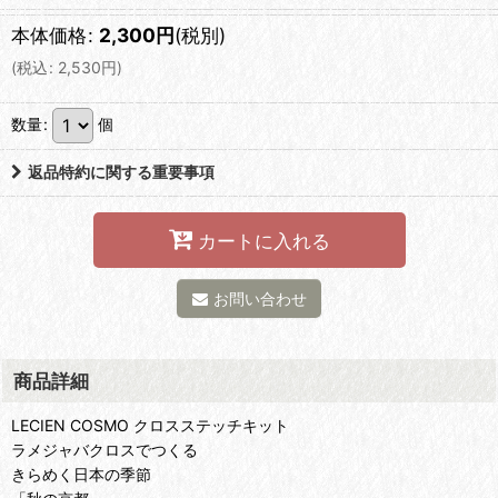
本体価格
:
2,300
円
(税別)
(
税込
:
2,530
円
)
数量
:
個
返品特約に関する重要事項
カートに入れる
お問い合わせ
商品詳細
LECIEN COSMO クロスステッチキット
ラメジャバクロスでつくる
きらめく日本の季節