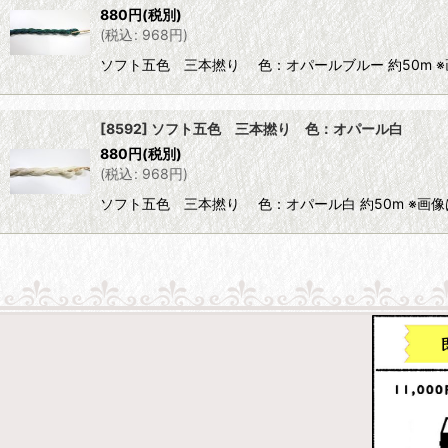
880
円
(税別)
(
税込
:
968
円
)
ソフト五色 三本撚り 色：オパールブルー 約50m 
[8592] ソフト五色 三本撚り 色：オパール白
880
円
(税別)
(
税込
:
968
円
)
ソフト五色 三本撚り 色：オパール白 約50m ※画