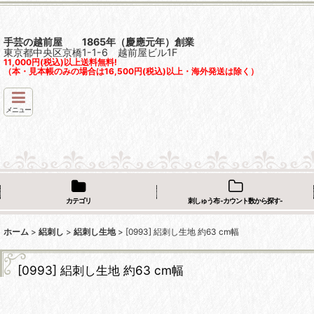
手芸の越前屋 1865年（慶應元年）創業
東京都中央区京橋1-1-6 越前屋ビル1F
11,000円(税込)以上送料無料!
（本・見本帳のみの場合は16,500円(税込)以上・海外発送は除く）
メニュー
カテゴリ
刺しゅう布 -カウント数から探す-
ホーム
>
絽刺し
>
絽刺し生地
>
[0993] 絽刺し生地 約63 cm幅
[0993] 絽刺し生地 約63 cm幅