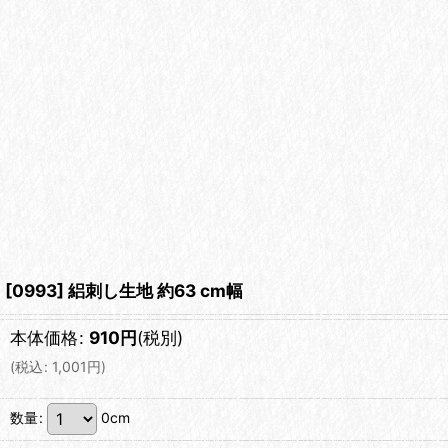
[0993] 絽刺し生地 約63 cm幅
本体価格
:
910
円
(税別)
(
税込
:
1,001
円
)
数量
:
0cm