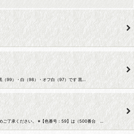
黒（99）・白（98）・オフ白（97）です 黒…
めご了承ください。 ※【色番号：59】は（500番台 …