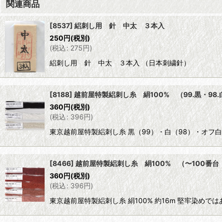
関連商品
[8537] 絽刺し用 針 中太 ３本入
250
円
(税別)
(
税込
:
275
円
)
絽刺し用 針 中太 ３本入 （日本刺繍針）
[8188] 越前屋特製絽刺し糸 絹100% （99.黒・98.
360
円
(税別)
(
税込
:
396
円
)
東京越前屋特製絽刺し糸 黒（99）・白（98）・オフ白（
[8466] 越前屋特製絽刺し糸 絹100% （〜100番
360
円
(税別)
(
税込
:
396
円
)
東京越前屋特製絽刺し糸 絹100% 約16m 堅牢染め