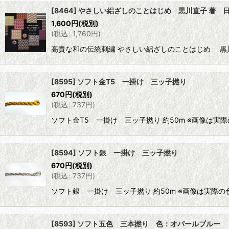
[8464] やさしい絽ざしのことはじめ 黒川直子 著 
1,600
円
(税別)
(
税込
:
1,760
円
)
高貴な和の伝統刺繍 やさしい絽ざしのことはじめ 黒川直子 著
[8595] ソフト金T5 一掛け 三ッ子撚り
670
円
(税別)
(
税込
:
737
円
)
ソフト金T5 一掛け 三ッ子撚り 約50m ※画像は
[8594] ソフト銀 一掛け 三ッ子撚り
670
円
(税別)
(
税込
:
737
円
)
ソフト銀 一掛け 三ッ子撚り 約50m ※画像は実際
[8593] ソフト五色 三本撚り 色：オパールブルー