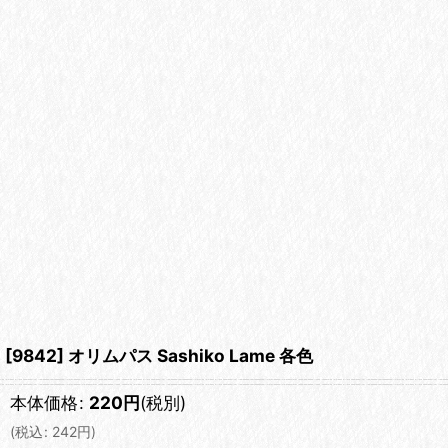
[9842] オリムパス Sashiko Lame 各色
本体価格
:
220
円
(税別)
(
税込
:
242
円
)