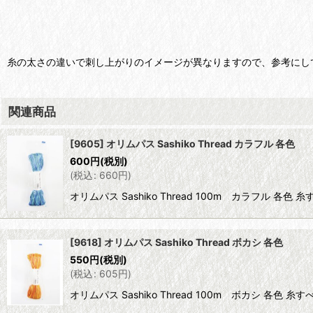
糸の太さの違いで刺し上がりのイメージが異なりますので、参考にし
関連商品
[9605] オリムパス Sashiko Thread カラフル 各色
600
円
(税別)
(
税込
:
660
円
)
オリムパス Sashiko Thread 100m カラ
[9618] オリムパス Sashiko Thread ボカシ 各色
550
円
(税別)
(
税込
:
605
円
)
オリムパス Sashiko Thread 100m ボカ