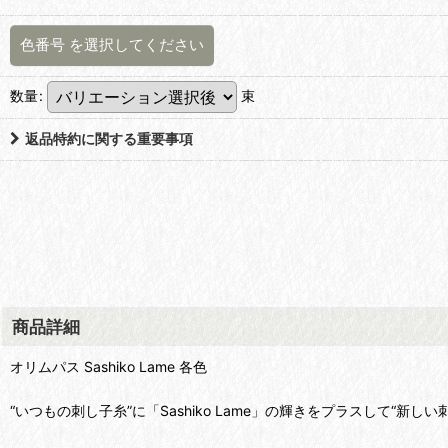
色番号
を選択してください
数量
:
束
返品特約に関する重要事項
商品詳細
オリムパス Sashiko Lame 各色
“いつもの刺し子糸”に「Sashiko Lame」の輝きをプラスして“新