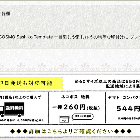
 各種
MO Sashiko Template 一目刺しや刺しゅうの均等な印付け