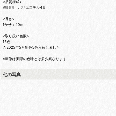
<品質構成>
綿96％ ポリエステル4％
<長さ>
1かせ：40ｍ
<取り扱い色数>
15色
☆2025年5月新色5色入荷しました
※画像は実際の色味とは多少異なります
他の写真