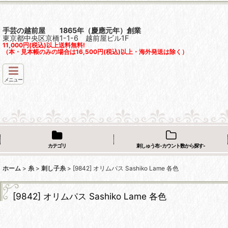
手芸の越前屋 1865年（慶應元年）創業
東京都中央区京橋1-1-6 越前屋ビル1F
11,000円(税込)以上送料無料!
（本・見本帳のみの場合は16,500円(税込)以上・海外発送は除く）
メニュー
カテゴリ
刺しゅう布 -カウント数から探す-
ホーム
>
糸
>
刺し子糸
>
[9842] オリムパス Sashiko Lame 各色
[9842] オリムパス Sashiko Lame 各色