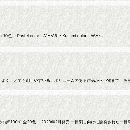
10色 ・Pastel color A1〜A5 ・Kusumi color A6〜…
lors 糸すべりがよく、とても刺しやすい糸。ボリュームのある作品から小物まで
素材/綿100％ 全20色 2020年2月発売 一目刺し向けに開発された