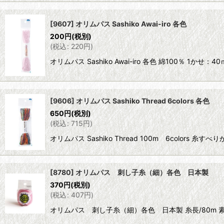
[9607] オリムパス Sashiko Awai-iro 各色
200
円
(税別)
(
税込
:
220
円
)
オリムパス Sashiko Awai-iro 各色 綿100％ 1かせ：40ｍ 
[9606] オリムパス Sashiko Thread 6colors 各色
650
円
(税別)
(
税込
:
715
円
)
オリムパス Sashiko Thread 100m 6co
[8780] オリムパス 刺し子糸（細）各色 日本製
370
円
(税別)
(
税込
:
407
円
)
オリムパス 刺し子糸（細）各色 日本製 糸長/80m 