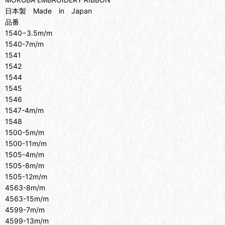
日本製 Made in Japan
品番
1540−3.5m/m
1540-7m/m
1541
1542
1544
1545
1546
1547-4m/m
1548
1500-5m/m
1500-11m/m
1505-4m/m
1505-8m/m
1505-12m/m
4563-8m/m
4563-15m/m
4599-7m/m
4599-13m/m