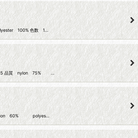
ester 100% 色数 1…
45 品質 nylon 75% …
ylon 60% polyes…