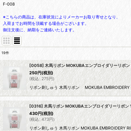
F-008
※こちらの商品は、在庫状況によりメーカーお取り寄せとなり、
入荷までお時間を頂戴する場合がございます。
御注文後に、納期をご連絡いたします。
19
件
表示数
:
[0058] 木馬リボン MOKUBAエンブロイダリーリボン 1
250
円
(税別)
並び順
:
(
税込
:
275
円
)
リボン刺しゅう 木馬リボン MOKUBA EMBROIDERY 
[0316] 木馬リボン MOKUBAエンブロイダリーリボン 1
430
円
(税別)
(
税込
:
473
円
)
リボン刺しゅう 木馬リボン MOKUBA EMBROIDERY R