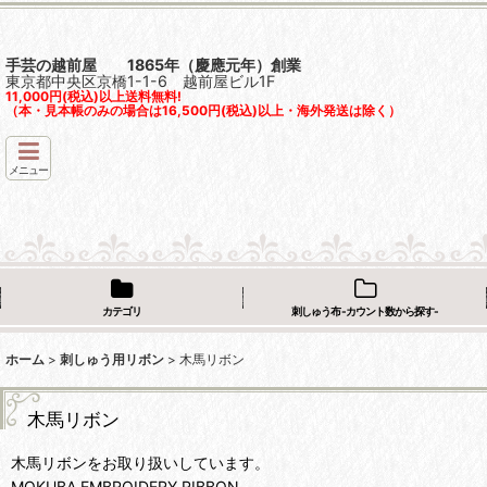
手芸の越前屋 1865年（慶應元年）創業
東京都中央区京橋1-1-6 越前屋ビル1F
11,000円(税込)以上送料無料!
（本・見本帳のみの場合は16,500円(税込)以上・海外発送は除く）
メニュー
カテゴリ
刺しゅう布 -カウント数から探す-
ホーム
>
刺しゅう用リボン
>
木馬リボン
木馬リボン
木馬リボンをお取り扱いしています。
MOKUBA EMBROIDERY RIBBON