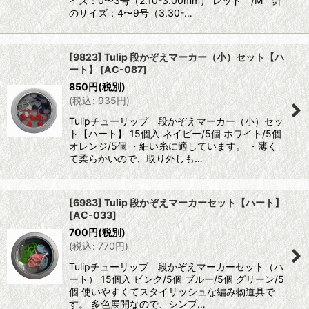
イズ：0〜3号（2.10-3.00mm） レッド /M 針
のサイズ：4〜9号（3.30-…
[9823] Tulip 段かぞえマーカー（小）セット【ハ
ート】
[
AC-087
]
850
円
(税別)
(
税込
:
935
円
)
Tulipチューリップ 段かぞえマーカー（小）セッ
ト【ハート】 15個入 ネイビー/5個 ホワイト/5個
オレンジ/5個 ・細い糸に適しています。 ・薄く
て柔らかいので、取り外しも…
[6983] Tulip 段かぞえマーカーセット【ハート】
[
AC-033
]
700
円
(税別)
(
税込
:
770
円
)
Tulipチューリップ 段かぞえマーカーセット（ハ
ート） 15個入 ピンク/5個 ブルー/5個 グリーン/5
個 使いやすくてスタイリッシュな編み物道具で
す。 多色展開なので、シンプ…