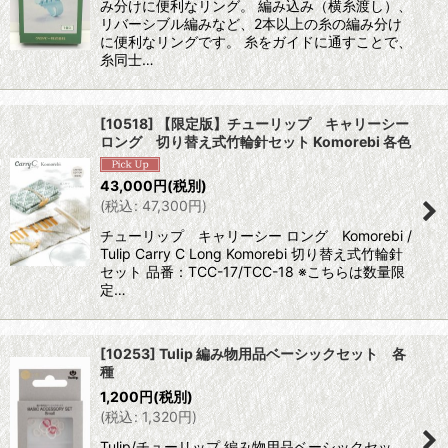
み分けに便利なリング。 編み込み（横糸渡し）、
リバーシブル編みなど、2本以上の糸の編み分け
に便利なリングです。 糸をガイドに通すことで、
糸同士…
[10518] 【限定版】チューリップ キャリーシー
ロング 切り替え式竹輪針セット Komorebi 各色
43,000
円
(税別)
(
税込
:
47,300
円
)
チューリップ キャリーシー ロング Komorebi /
Tulip Carry C Long Komorebi 切り替え式竹輪針
セット 品番：TCC-17/TCC-18 ※こちらは数量限
定…
[10253] Tulip 編み物用品ベーシックセット 各
種
1,200
円
(税別)
(
税込
:
1,320
円
)
Tulip/チューリップ 編み物用品ベーシックセッ