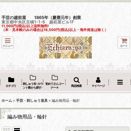
手芸の越前屋 1865年（慶應元年）創業
東京都中央区京橋1-1-6 越前屋ビル1F
11,000円(税込)以上送料無料!
（本・見本帳のみの場合は16,500円(税込)以上・海外発送は除く）
メニュー
カート
刺しゅう布 -カウ
初めてさんコー
カテゴリ
商品検索
マイページ
ント数から探す-
ナー☆
ホーム
>
手芸・刺しゅう道具
>
編み物用品・輪針
編み物用品・輪針