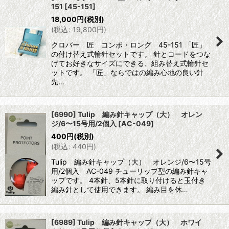
151
[
45-151
]
18,000
円
(税別)
(
税込
:
19,800
円
)
クロバー 匠 コンボ・ロング 45-151 「匠」
の付け替え式輪針セットです。 針とコードをつな
げてお好きなサイズにできる、組み替え式輪針セ
ットです。 「匠」ならではの編み心地の良い針
先…
[6990] Tulip 編み針キャップ（大） オレン
ジ/6〜15号用/2個入
[
AC-049
]
400
円
(税別)
(
税込
:
440
円
)
Tulip 編み針キャップ（大） オレンジ/6〜15号
用/2個入 AC-049 チューリップ型の編み針キャ
ップです。 4本針、5本針に取り付けると玉付き
編み針として使用できます。 編み目を休…
[6989] Tulip 編み針キャップ（大） ホワイ