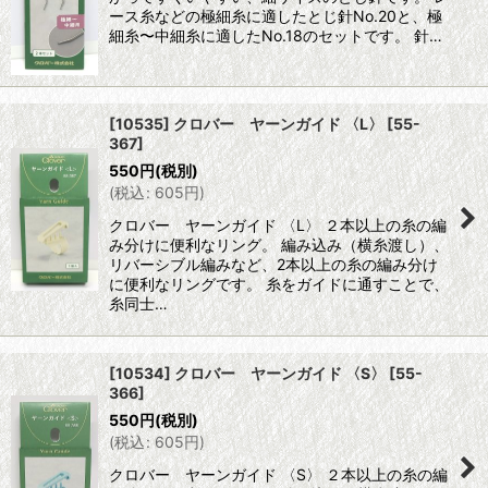
ース糸などの極細糸に適したとじ針No.20と、極
細糸〜中細糸に適したNo.18のセットです。 針…
[10535] クロバー ヤーンガイド 〈L〉
[
55-
367
]
550
円
(税別)
(
税込
:
605
円
)
クロバー ヤーンガイド 〈L〉 ２本以上の糸の編
み分けに便利なリング。 編み込み（横糸渡し）、
リバーシブル編みなど、2本以上の糸の編み分け
に便利なリングです。 糸をガイドに通すことで、
糸同士…
[10534] クロバー ヤーンガイド 〈S〉
[
55-
366
]
550
円
(税別)
(
税込
:
605
円
)
クロバー ヤーンガイド 〈S〉 ２本以上の糸の編