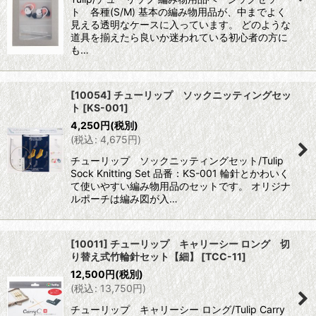
ト 各種(S/M) 基本の編み物用品が、中までよく
見える透明なケースに入っています。 どのような
道具を揃えたら良いか迷われている初心者の方に
も…
[10054] チューリップ ソックニッティングセッ
ト
[
KS-001
]
4,250
円
(税別)
(
税込
:
4,675
円
)
チューリップ ソックニッティングセット/Tulip
Sock Knitting Set 品番：KS-001 輪針とかわいく
て使いやすい編み物用品のセットです。 オリジナ
ルポーチは編み図が入…
[10011] チューリップ キャリーシー ロング 切
り替え式竹輪針セット【細】
[
TCC-11
]
12,500
円
(税別)
(
税込
:
13,750
円
)
チューリップ キャリーシー ロング/Tulip Carry