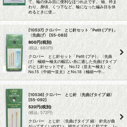
て、輪の休み目に便利なほつれ止です。 袖、衿ま
わり、身頃、くつ下など、輪になった編み目を休
めるときに使…
[10537] クロバー とじ針セット「Petit (プチ)」
〈先曲げ〉
[
55-083
]
800
円
(税別)
(
税込
:
880
円
)
クロバー とじ針セット「Petit (プチ)」〈先曲
げ〉 極細〜極太の幅広い糸に適した先曲げタイプ
のとじ針セットです。 No.12（並太〜極太）と
No.15（中細〜並太）とNo.18（極細〜中…
[10536] クロバー とじ針 〈先曲げタイプ 細〉
[
55-092
]
520
円
(税別)
(
税込
:
572
円
)
クロバー とじ針 〈先曲げタイプ 細〉 針先が曲
がってすくいやすい、細サイズのとじ針です。 レ