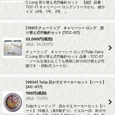
C Long 切り替え式竹輪針セット 【細】 品番：
TCC-11 キャリーシー ロングシリーズから、細サ
イズ（0号、1号、2号、…
[7697] チューリップ キャリーシー ロング 切
り替え式竹輪針セット
[
TCC-07
]
22,000
円
(税別)
(
税込
:
24,200
円
)
チューリップ キャリーシー ロング/Tulip Carry
C Long 切り替え式竹輪針セット 品番：TCC-07
・ツールを使わなくても簡単に針の付け替えが可
能です ・回転式コードが…
[9834] Tulip 目かぞえマーカーセット【ハート】
[
AC-017
]
700
円
(税別)
(
税込
:
770
円
)
Tulipチューリップ 目かぞえマーカーセット【ハ
ート】 15個入（各5個ずつ） イエロー/S 針のサ