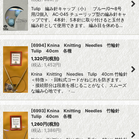
Tulip 編み針キャップ（小） ブルー/0〜8号
用/2個入 AC-045 チューリップ型の編み針キャ
ップです。 4本針、5本針に取り付けると玉付き
編み針として使用できます。 編み目を休める…
[6994] Knina Knitting Needles 竹輪針
Tulip 40cm 各種
1,320
円
(税別)
(
税込
:
1,452
円
)
Knina Knitting Needles Tulip 40cm 竹輪針
＜特徴＞ ・回転式コードがねじれを防ぎます。
・接続部分は段差を感じることがなく、スムーズ
な編み心地です。 ・…
[6993] Knina Knitting Needles 竹輪針
Tulip 40cm 各種
1,260
円
(税別)
(
税込
:
1,386
円
)