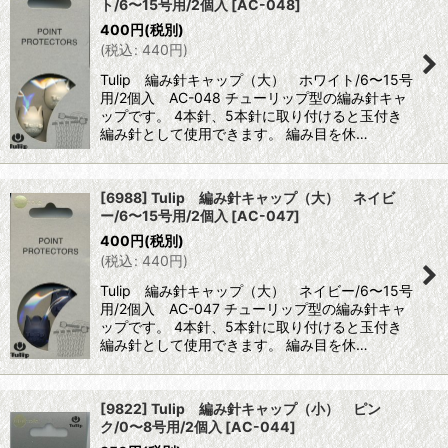
ト/6〜15号用/2個入
[
AC-048
]
400
円
(税別)
(
税込
:
440
円
)
Tulip 編み針キャップ（大） ホワイト/6〜15号
用/2個入 AC-048 チューリップ型の編み針キャ
ップです。 4本針、5本針に取り付けると玉付き
編み針として使用できます。 編み目を休…
[6988] Tulip 編み針キャップ（大） ネイビ
ー/6〜15号用/2個入
[
AC-047
]
400
円
(税別)
(
税込
:
440
円
)
Tulip 編み針キャップ（大） ネイビー/6〜15号
用/2個入 AC-047 チューリップ型の編み針キャ
ップです。 4本針、5本針に取り付けると玉付き
編み針として使用できます。 編み目を休…
[9822] Tulip 編み針キャップ（小） ピン
ク/0〜8号用/2個入
[
AC-044
]