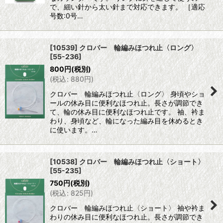
で、細い針から太い針まで対応できます。 ［適応
号数:0号…
[10539] クロバー 輪編みほつれ止〈ロング〉
[
55-236
]
800
円
(税別)
(
税込
:
880
円
)
クロバー 輪編みほつれ止〈ロング〉 身頃やショ
ールの休み目に便利なほつれ止。長さが調節でき
て、輪の休み目に便利なほつれ止です。 袖、衿ま
わり、身頃など、輪になった編み目を休めるとき
に使います。…
[10538] クロバー 輪編みほつれ止〈ショート〉
[
55-235
]
750
円
(税別)
(
税込
:
825
円
)
クロバー 輪編みほつれ止〈ショート〉 袖や衿ま
わりの休み目に便利なほつれ止。長さが調節でき