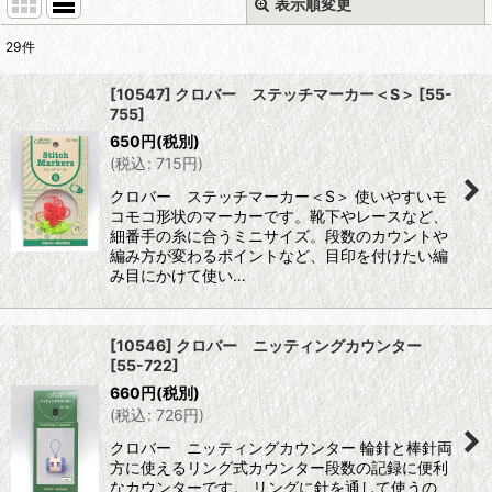
表示順変更
閉じる
29
件
表示数
:
[10547] クロバー ステッチマーカー＜S＞
[
55-
755
]
並び順
:
650
円
(税別)
(
税込
:
715
円
)
絞り込む
クロバー ステッチマーカー＜S＞ 使いやすいモ
コモコ形状のマーカーです。靴下やレースなど、
細番手の糸に合うミニサイズ。段数のカウントや
編み方が変わるポイントなど、目印を付けたい編
み目にかけて使い…
[10546] クロバー ニッティングカウンター
[
55-722
]
660
円
(税別)
(
税込
:
726
円
)
クロバー ニッティングカウンター 輪針と棒針両
方に使えるリング式カウンター段数の記録に便利
なカウンターです。 リングに針を通して使うの